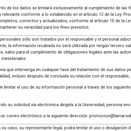
nto de los datos se limitará exclusivamente al cumplimiento de las f
 relevante conforme a lo establecido en el artículo 12 de la Ley. P
ompletos, correctos y actualizados, conforme al artículo 10 de la 
 mantener su veracidad para los fines previstos.
personales sólo son tratados por el responsable y el personal adsc
te, la información recabada no será utilizada por ningún tercero sal
os, salvo para el cumplimiento de obligaciones legales ante las au
o ministeriales.
na que intervenga en cualquier fase del tratamiento de sus datos pe
lidad, incluso después de concluida su relación con el responsable, 
e limitar el uso de su información personal a través de los siguie
do su solicitud vía electrónica dirigida a la Universidad, persona enc
 un correo electrónico a la siguiente dirección: promocion@lamar.e
 su caso, su representante legal, podrá limitar el uso o divulgación