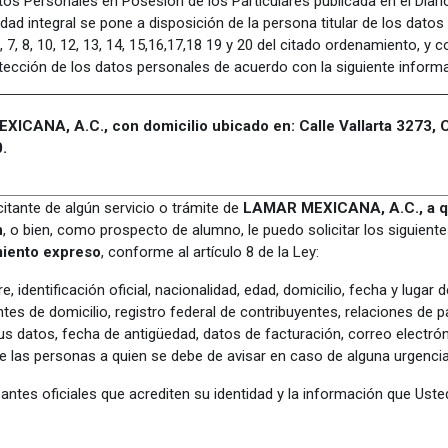
os Personales en Posesión de los Particulares publicada en el Diario
cidad integral se pone a disposición de la persona titular de los dat
7, 8, 10, 12, 13, 14, 15,16,17,18 19 y 20 del citado ordenamiento, y c
tección de los datos personales de acuerdo con la siguiente inform
ICANA, A.C., con domicilio ubicado en: Calle Vallarta 3273, Co
.
itante de algún servicio o trámite de
LAMAR MEXICANA, A.C., a qu
n
, o bien, como prospecto de alumno, le puedo solicitar los siguient
iento expreso
, conforme al artículo 8 de la Ley:
, identificación oficial, nacionalidad, edad, domicilio, fecha y lugar 
s de domicilio, registro federal de contribuyentes, relaciones de pa
us datos, fecha de antigüedad, datos de facturación, correo electrón
 las personas a quien se debe de avisar en caso de alguna urgenci
ntes oficiales que acrediten su identidad y la información que Uste