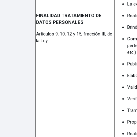
La ev
FINALIDAD TRATAMIENTO DE
Real
DATOS PERSONALES
Brind
Artículos 9, 10, 12 y 15, fracción III, de
Comp
la Ley
pert
etc.
Publ
Elab
Vali
Verif
Tram
Prop
Real