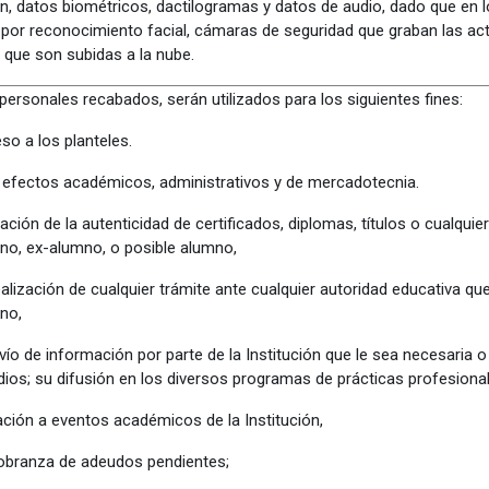
n, datos biométricos, dactilogramas y datos de audio, dado que en 
por reconocimiento facial, cámaras de seguridad que graban las act
 que son subidas a la nube.
personales recabados, serán utilizados para los siguientes fines:
so a los planteles.
 efectos académicos, administrativos y de mercadotecnia.
dación de la autenticidad de certificados, diplomas, títulos o cualqu
no, ex-alumno, o posible alumno,
ealización de cualquier trámite ante cualquier autoridad educativa q
no,
nvío de información por parte de la Institución que le sea necesaria 
dios; su difusión en los diversos programas de prácticas profesionale
tación a eventos académicos de la Institución,
obranza de adeudos pendientes;