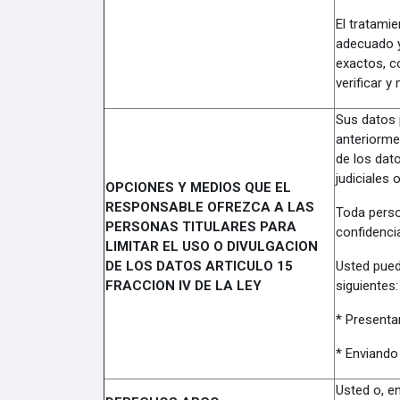
El tratamie
adecuado y
exactos, c
verificar y
Sus datos 
anteriormen
de los dat
judiciales 
OPCIONES Y MEDIOS QUE EL
RESPONSABLE OFREZCA A LAS
Toda perso
PERSONAS TITULARES PARA
confidencia
LIMITAR EL USO O DIVULGACION
DE LOS DATOS ARTICULO 15
Usted pued
FRACCION IV DE LA LEY
siguientes:
* Presentan
* Enviando
Usted o, en