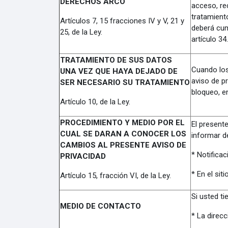
DERECHOS ARCO
acceso, re
tratamiento
Artículos 7, 15 fracciones IV y V, 21 y
deberá cump
25, de la Ley.
artículo 34.
TRATAMIENTO DE SUS DATOS
Cuando los
UNA VEZ QUE HAYA DEJADO DE
aviso de p
SER NECESARIO SU TRATAMIENTO
bloqueo, e
Artículo 10, de la Ley.
PROCEDIMIENTO Y MEDIO POR EL
El present
CUAL SE DARAN A CONOCER LOS
informar de
CAMBIOS AL PRESENTE AVISO DE
* Notifica
PRIVACIDAD
* En el sit
Artículo 15, fracción VI, de la Ley.
Si usted ti
MEDIO DE CONTACTO
* La direc