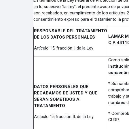
En términos de la Ley Federal de Protección de Dat
en lo sucesivo “la Ley”, el presente aviso de priva
son recabados, en cumplimiento de los artículos 2, 
consentimiento expreso para el tratamiento la pro
RESPONSABLE DEL TRATAMIENTO
LAMAR MEX
DE LOS DATOS PERSONALES
C.P. 44110
Artículo 15, fracción I, de la Ley
Como solic
Institució
consentim
* Su nombre
DATOS PERSONALES QUE
comprobante
RECABAMOS DE USTED Y QUE
trabajo y s
SERÁN SOMETIDOS A
nombres de
TRATAMIENTO
* Comproba
Artículo 15 fracción II, de la Ley.
CURP.