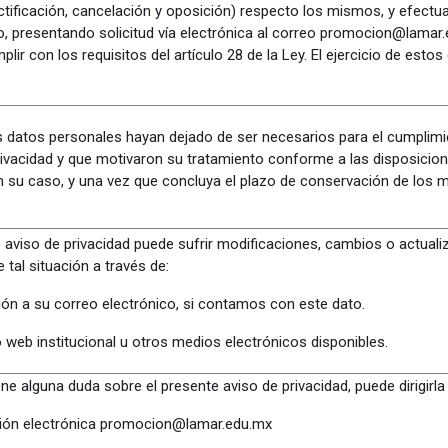
ctificación, cancelación y oposición) respecto los mismos, y efectu
, presentando solicitud vía electrónica al correo promocion@lamar.edu
lir con los requisitos del artículo 28 de la Ley. El ejercicio de esto
 datos personales hayan dejado de ser necesarios para el cumplimien
rivacidad y que motivaron su tratamiento conforme a las disposicione
n su caso, y una vez que concluya el plazo de conservación de los 
e aviso de privacidad puede sufrir modificaciones, cambios o actu
 tal situación a través de:
ción a su correo electrónico, si contamos con este dato.
io web institucional u otros medios electrónicos disponibles.
ene alguna duda sobre el presente aviso de privacidad, puede dirigirla 
ción electrónica promocion@lamar.edu.mx