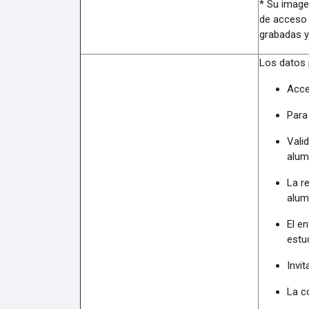
* Su image
de acceso 
grabadas y
Los datos 
Acce
Para
Vali
alum
La r
alum
El e
estu
Invi
La c