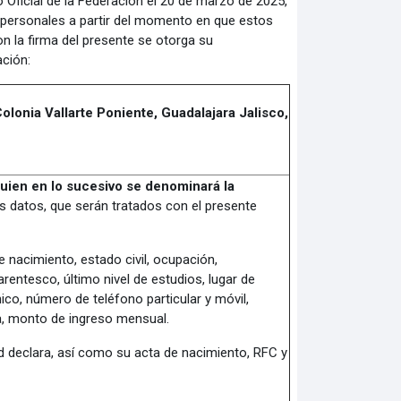
 Oficial de la Federación el 20 de marzo de 2025,
os personales a partir del momento en que estos
on la firma del presente se otorga su
ación:
lonia Vallarte Poniente, Guadalajara Jalisco,
ien en lo sucesivo se denominará la
es datos, que serán tratados con el presente
de nacimiento, estado civil, ocupación,
rentesco, último nivel de estudios, lugar de
ico, número de teléfono particular y móvil,
a, monto de ingreso mensual.
d declara, así como su acta de nacimiento, RFC y